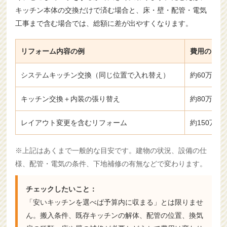
キッチン本体の交換だけで済む場合と、床・壁・配管・電気
工事まで含む場合では、総額に差が出やすくなります。
リフォーム内容の例
費用の目安
システムキッチン交換（同じ位置で入れ替え）
約60万～1
キッチン交換＋内装の張り替え
約80万～1
レイアウト変更を含むリフォーム
約150万～
※上記はあくまで一般的な目安です。建物の状況、設備の仕
様、配管・電気の条件、下地補修の有無などで変わります。
チェックしたいこと：
「安いキッチンを選べば予算内に収まる」とは限りませ
ん。搬入条件、既存キッチンの解体、配管の位置、換気