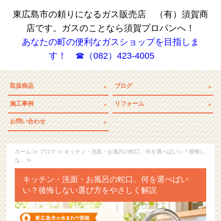
東広島市の頼りになるガス販売店 （有）須賀商
店です。ガスのことなら須賀プロパンへ！
あなたの町の便利なガスショップを目指しま
す！ ☎（082）423-4005
取扱商品
ブログ
施工事例
リフォーム
お問い合わせ
ホーム
≫
ブログ
≫ キッチン・洗面・お風呂の蛇口、何を選べばいい？後悔し
な... ≫
キッチン・洗面・お風呂の蛇口、何を選べばい
い？後悔しない選び方をやさしく解説