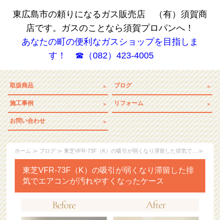
東広島市の頼りになるガス販売店 （有）須賀商
店です。ガスのことなら須賀プロパンへ！
あなたの町の便利なガスショップを目指しま
す！ ☎（082）423-4005
取扱商品
ブログ
施工事例
リフォーム
お問い合わせ
ホーム
≫
ブログ
≫ 東芝VFR-73F（K）の吸引が弱くなり滞留した排気で... ≫
東芝VFR-73F（K）の吸引が弱くなり滞留した排
気でエアコンが汚れやすくなったケース